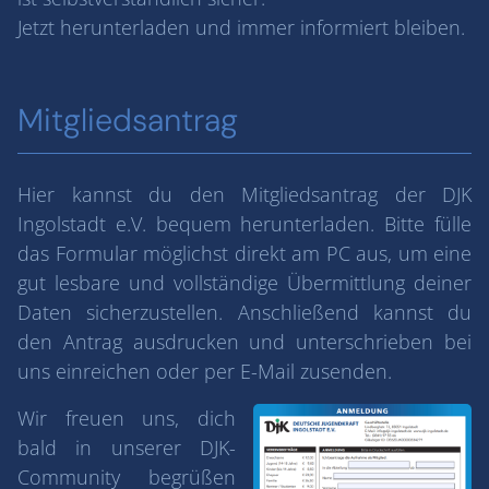
Jetzt herunterladen und immer informiert bleiben.
Mitgliedsantrag
Hier kannst du den Mitgliedsantrag der DJK
Ingolstadt e.V. bequem herunterladen. Bitte fülle
das Formular möglichst direkt am PC aus, um eine
gut lesbare und vollständige Übermittlung deiner
Daten sicherzustellen. Anschließend kannst du
den Antrag ausdrucken und unterschrieben bei
uns einreichen oder per E-Mail zusenden.
Wir freuen uns, dich
bald in unserer DJK-
Community begrüßen