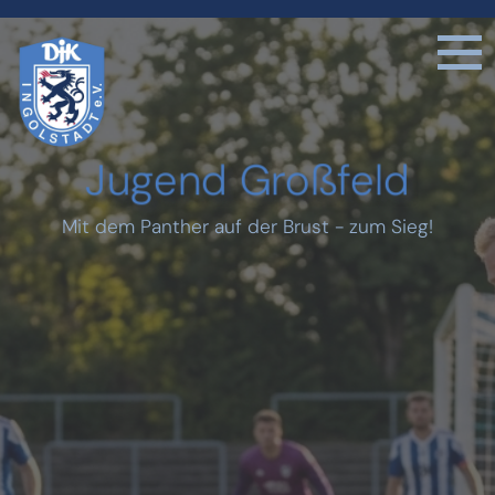
Jugend Großfeld
Mit dem Panther auf der Brust - zum Sieg!