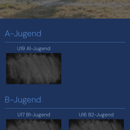
A-Jugend
U19 A1-Jugend
B-Jugend
U17 B1-Jugend
U16 B2-Jugend