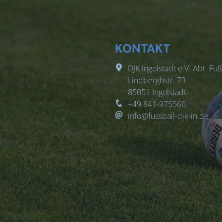
KONTAKT
DJK Ingolstadt e.V. Abt. Fuß
Lindberghstr. 73
85051
Ingolstadt
+49 841-975566
info@fussball-djk-in.de